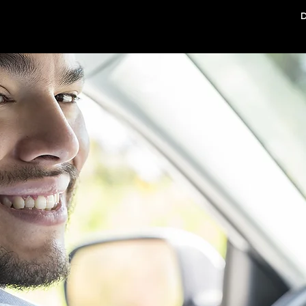
rias regiões do Brasil
​
Pensou em viajar