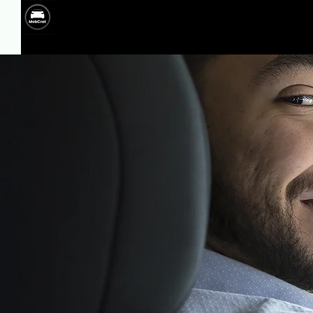
MobCrat - Transporte de passageiros - Atendemos em vá