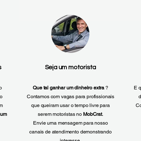
s
Seja um motorista
o
Que tal ganhar um dinheiro extra
?
E q
ço
Contamos com vagas para profissionais
d
om
que queiram usar o tempo livre para
Co
 um
serem motoristas no
MobCrat
.
Envie uma mensagem para nosso
canais de atendimento demonstrando
interesse.